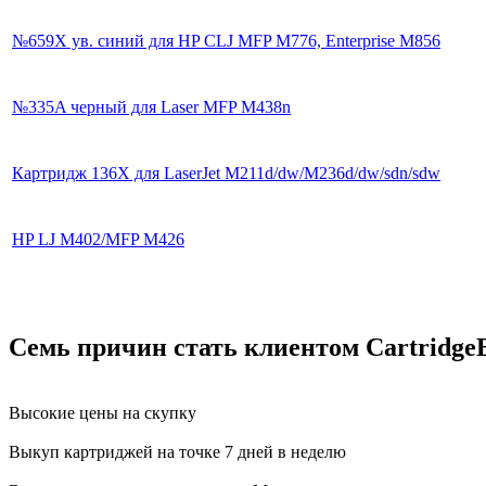
№659X ув. синий для HP CLJ MFP M776, Enterprise M856
№335A черный для Laser MFP M438n
Картридж 136X для LaserJet M211d/dw/M236d/dw/sdn/sdw
HP LJ M402/MFP M426
Семь причин стать клиентом Cartridge
Высокие цены на скупку
Выкуп картриджей на точке 7 дней в неделю