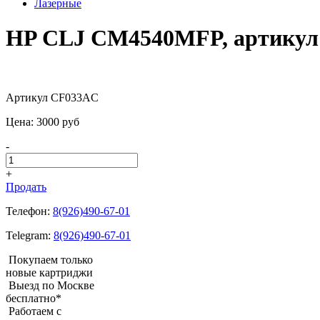
Лазерные
HP CLJ CM4540MFP, артику
Артикул CF033AC
Цена:
3000
pуб
-
+
Продать
Телефон:
8(926)490-67-01
Telegram:
8(926)490-67-01
Покупаем только
новые картриджи
Выезд по Москве
бесплатно*
Работаем с