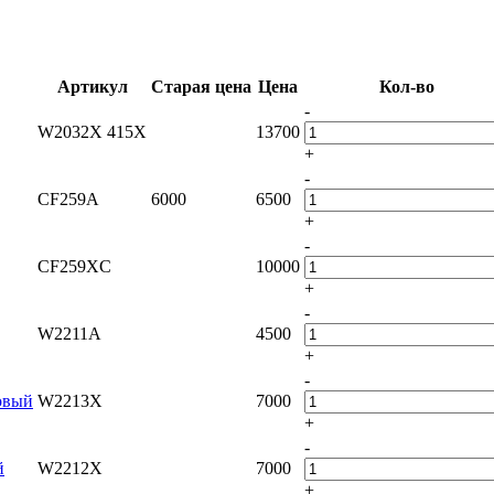
Артикул
Старая цена
Цена
Кол-во
-
W2032X 415X
13700
+
-
CF259A
6000
6500
+
-
CF259XC
10000
+
-
W2211A
4500
+
-
овый
W2213X
7000
+
-
й
W2212X
7000
+