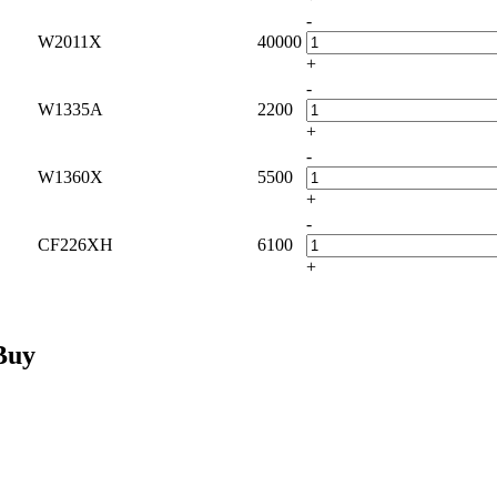
-
W2011X
40000
+
-
W1335A
2200
+
-
W1360X
5500
+
-
CF226XH
6100
+
Buy