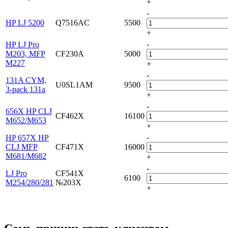
+
-
HP LJ 5200
Q7516AC
5500
+
-
HP LJ Pro
M203, MFP
CF230A
5000
M227
+
-
131A CYM,
U0SL1AM
9500
3-pack 131а
+
-
656X HP CLJ
CF462X
16100
M652/M653
+
-
HP 657X HP
CLJ MFP
CF471X
16000
M681/M682
+
-
LJ Pro
CF541X
6100
M254/280/281
№203X
+