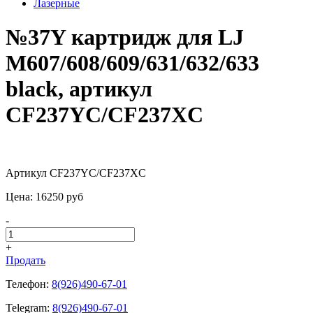
Лазерные
№37Y картридж для LJ
M607/608/609/631/632/633
black, артикул
CF237YC/CF237XC
Артикул CF237YC/CF237XC
Цена:
16250
pуб
-
+
Продать
Телефон:
8(926)490-67-01
Telegram:
8(926)490-67-01