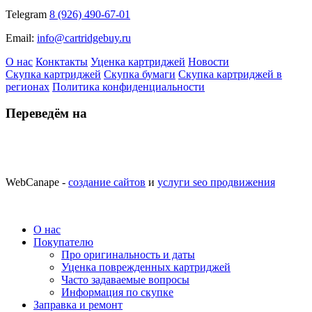
Telegram
8 (926) 490-67-01
Email:
info@cartridgebuy.ru
О нас
Конктакты
Уценка картриджей
Новости
Скупка картриджей
Скупка бумаги
Скупка картриджей в
регионах
Политика конфиденциальности
Переведём на
WebCanape -
создание сайтов
и
услуги seo продвижения
О нас
Покупателю
Про оригинальность и даты
Уценка поврежденных картриджей
Часто задаваемые вопросы
Информация по скупке
Заправка и ремонт