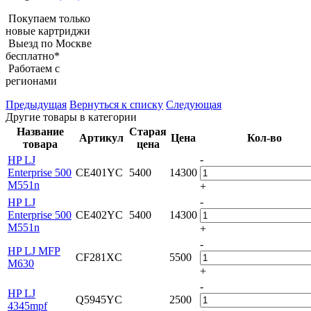
Покупаем только
новые картриджи
Выезд по Москве
бесплатно*
Работаем с
регионами
Предыдущая
Вернуться к списку
Следующая
Другие товары в категории
Название
Старая
Артикул
Цена
Кол-во
товара
цена
-
HP LJ
Enterprise 500
CE401YC
5400
14300
M551n
+
-
HP LJ
Enterprise 500
CE402YC
5400
14300
M551n
+
-
HP LJ MFP
CF281XC
5500
M630
+
-
HP LJ
Q5945YC
2500
4345mpf