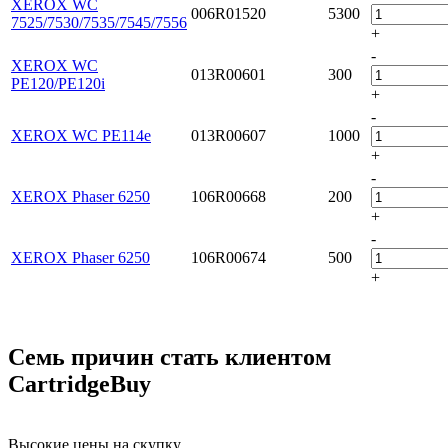
XEROX WC
006R01520
5300
7525/7530/7535/7545/7556
+
-
XEROX WC
013R00601
300
PE120/PE120i
+
-
XEROX WC PE114e
013R00607
1000
+
-
XEROX Phaser 6250
106R00668
200
+
-
XEROX Phaser 6250
106R00674
500
+
Семь причин стать клиентом
CartridgeBuy
Высокие цены на скупку