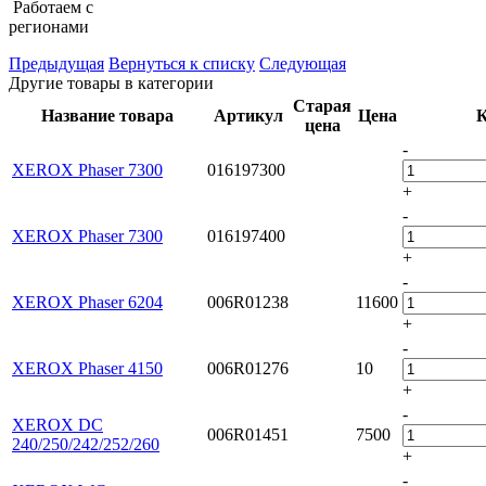
Работаем с
регионами
Предыдущая
Вернуться к списку
Следующая
Другие товары в категории
Старая
Название товара
Артикул
Цена
К
цена
-
XEROX Phaser 7300
016197300
+
-
XEROX Phaser 7300
016197400
+
-
XEROX Phaser 6204
006R01238
11600
+
-
XEROX Phaser 4150
006R01276
10
+
-
XEROX DC
006R01451
7500
240/250/242/252/260
+
-