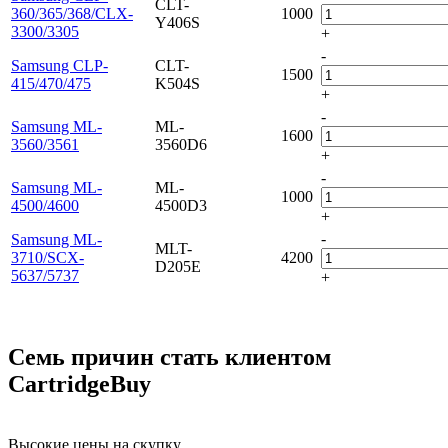
CLT-
360/365/368/CLX-
1000
Y406S
3300/3305
+
-
Samsung CLP-
CLT-
1500
415/470/475
K504S
+
-
Samsung ML-
ML-
1600
3560/3561
3560D6
+
-
Samsung ML-
ML-
1000
4500/4600
4500D3
+
-
Samsung ML-
MLT-
3710/SCX-
4200
D205E
5637/5737
+
Семь причин стать клиентом
CartridgeBuy
Высокие цены на скупку