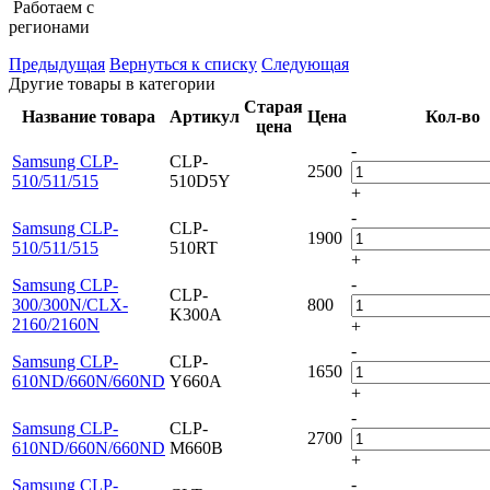
Работаем с
регионами
Предыдущая
Вернуться к списку
Следующая
Другие товары в категории
Старая
Название товара
Артикул
Цена
Кол-во
цена
-
Samsung CLP-
CLP-
2500
510/511/515
510D5Y
+
-
Samsung CLP-
CLP-
1900
510/511/515
510RT
+
-
Samsung CLP-
CLP-
300/300N/CLX-
800
K300A
2160/2160N
+
-
Samsung CLP-
CLP-
1650
610ND/660N/660ND
Y660A
+
-
Samsung CLP-
CLP-
2700
610ND/660N/660ND
M660B
+
-
Samsung CLP-