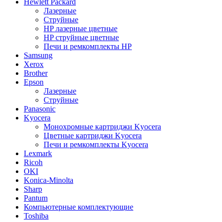
Hewlett Packard
Лазерные
Струйные
HP лазерные цветные
HP струйные цветные
Печи и ремкомплекты HP
Samsung
Xerox
Brother
Epson
Лазерные
Струйные
Panasonic
Kyocera
Монохромные картриджи Kyocera
Цветные картриджи Kyocera
Печи и ремкомплекты Kyocera
Lexmark
Ricoh
OKI
Konica-Minolta
Sharp
Pantum
Компьютерные комплектующие
Toshiba