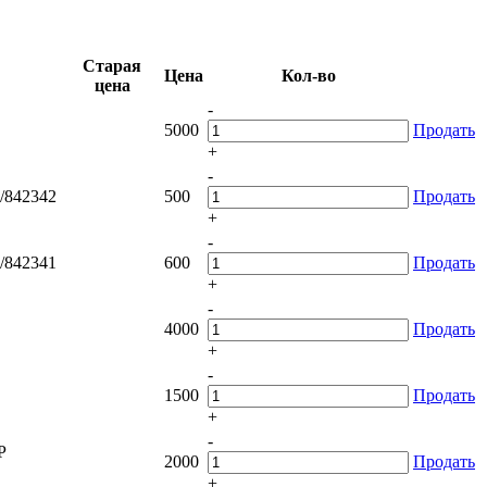
Старая
Цена
Кол-во
цена
-
5000
Продать
+
-
/842342
500
Продать
+
-
/842341
600
Продать
+
-
4000
Продать
+
-
1500
Продать
+
-
P
2000
Продать
+