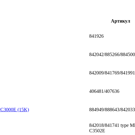
Артикул
841926
842042/885266/884500
842009/841769/841991
406481/407636
PC3000E (15K)
884949/888643/842033
842018/841741 type M
C3502E