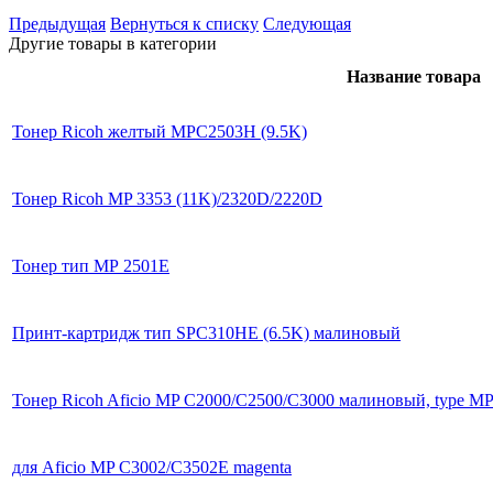
Предыдущая
Вернуться к списку
Следующая
Другие товары в категории
Название товара
Тонер Ricoh желтый MPC2503H (9.5K)
Тонер Ricoh MP 3353 (11K)/2320D/2220D
Тонер тип МР 2501Е
Принт-картридж тип SPC310HE (6.5K) малиновый
Тонер Ricoh Aficio MP C2000/C2500/C3000 малиновый, type M
для Aficio MP C3002/C3502E magenta