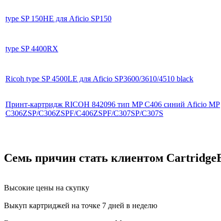
type SP 150HE для Aficio SP150
type SP 4400RX
Ricoh type SP 4500LE для Aficio SP3600/3610/4510 black
Принт-картридж RICOH 842096 тип MP C406 синий Aficio MP
C306ZSP/C306ZSPF/C406ZSPF/C307SP/C307S
Семь причин стать клиентом Cartridge
Высокие цены на скупку
Выкуп картриджей на точке 7 дней в неделю