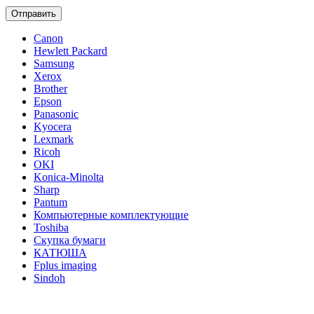
Отправить
Canon
Hewlett Packard
Samsung
Xerox
Brother
Epson
Panasonic
Kyocera
Lexmark
Ricoh
OKI
Konica-Minolta
Sharp
Pantum
Компьютерные комплектующие
Toshiba
Скупка бумаги
КАТЮША
Fplus imaging
Sindoh