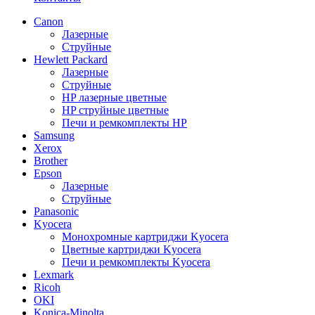
Canon
Лазерные
Струйные
Hewlett Packard
Лазерные
Струйные
HP лазерные цветные
HP струйные цветные
Печи и ремкомплекты HP
Samsung
Xerox
Brother
Epson
Лазерные
Струйные
Panasonic
Kyocera
Монохромные картриджи Kyocera
Цветные картриджи Kyocera
Печи и ремкомплекты Kyocera
Lexmark
Ricoh
OKI
Konica-Minolta