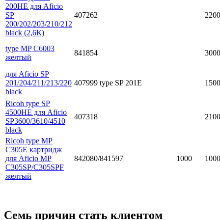
200HE для Aficio
SP
407262
220
200/202/203/210/212
black (2,6К)
type MP C6003
841854
300
желтый
для Aficio SP
201/204/211/213/220
407999 type SP 201E
150
black
Ricoh type SP
4500HE для Aficio
407318
210
SP3600/3610/4510
black
Ricoh type MP
C305E картридж
для Aficio MP
842080/841597
1000
100
C305SP/C305SPF
желтый
Семь причин стать клиентом