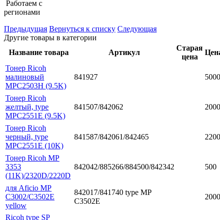
Работаем с
регионами
Предыдущая
Вернуться к списку
Следующая
Другие товары в категории
Старая
Название товара
Артикул
Цен
цена
Тонер Ricoh
малиновый
841927
500
MPC2503H (9.5K)
Тонер Ricoh
желтый, type
841507/842062
200
MPC2551E (9.5K)
Тонер Ricoh
черный, type
841587/842061/842465
220
MPC2551E (10K)
Тонер Ricoh MP
3353
842042/885266/884500/842342
500
(11K)/2320D/2220D
для Aficio MP
842017/841740 type MP
C3002/C3502E
200
C3502E
yellow
Ricoh type SP