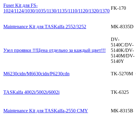
Fuser Kit для FS-
FK-170
1024/1124/1030/1035/1130/1135/1110/1120/1320/1370
Maintenance Kit для TASKalfa 2552/3252
MK-8335D
DV-
5140C/DV-
Узел проявки !!!Цена отдельно за каждый цвет!!!
5140K/DV-
5140M/DV-
5140Y
M6230cidn/M6630cidn/P6230cdn
TK-5270M
TASKalfa 4002i/5002i/6002i
TK-6325
Maintenance Kit для TASKalfa-2550 CMY
MK-8315B