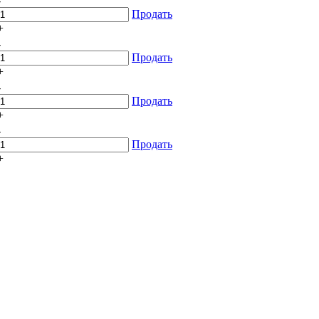
-
Продать
+
-
Продать
+
-
Продать
+
-
Продать
+