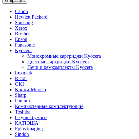
Отправить
Canon
Hewlett Packard
Samsung
Xerox
Brother
Epson
Panasonic
Kyocera
Монохромные картриджи Kyocera
Цветные картриджи Kyocera
Печи и ремкомплекты Kyocera
Lexmark
Ricoh
OKI
Konica-Minolta
Sharp
Pantum
Компьютерные комплектующие
Toshiba
Скупка бумаги
КАТЮША
Fplus imaging
Sindoh