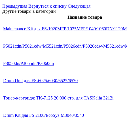
Предыдущая
Вернуться к списку
Следующая
Другие товары в категории
Название товара
Maintenance Kit для FS-1020MFP/1025MFP/1040/1060DN/1120
P5021cdn/P5021cdw/M5521cdn/P5026cdn/P5026cdw/M5521cdw
P3050dn/P3055dn/P3060dn
Drum Unit для FS-6025/6030/6525/6530
Тонер-картридж TK-7125 20 000 стр. для TASKalfa 3212i
Drum Kit для FS 2100/EcoSys-M3040/3540