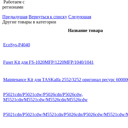
Работаем с
регионами
Предыдущая
Вернуться к списку
Следующая
Другие товары в категории
Название товара
EcoSys-P4040
Fuser Kit для FS-1020MFP/1220MFP/1040/1041
Maintenance Kit для TASKalfa 2552/3252 оригинал ресурс 60000
P5021cdn/P5021cdw/P5026cdn/P5026cdw,
M5521cdn/M5521cdw/M5526cdn/M5526cdw
P5021cdn/P5021cdw/M5521cdn/P5026cdn/P5026cdw/M5521cdw