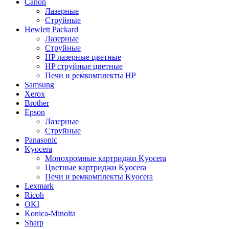
Canon
Лазерные
Струйные
Hewlett Packard
Лазерные
Струйные
HP лазерные цветные
HP струйные цветные
Печи и ремкомплекты HP
Samsung
Xerox
Brother
Epson
Лазерные
Струйные
Panasonic
Kyocera
Монохромные картриджи Kyocera
Цветные картриджи Kyocera
Печи и ремкомплекты Kyocera
Lexmark
Ricoh
OKI
Konica-Minolta
Sharp