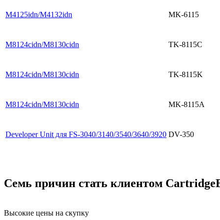
M4125idn/M4132idn
MK-6115
M8124cidn/M8130cidn
TK-8115C
M8124cidn/M8130cidn
TK-8115K
M8124cidn/M8130cidn
MK-8115A
Developer Unit для FS-3040/3140/3540/3640/3920
DV-350
Семь причин стать клиентом Cartridge
Высокие цены на скупку