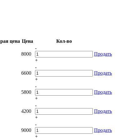
рая цена
Цена
Кол-во
-
8000
Продать
+
-
6600
Продать
+
-
5800
Продать
+
-
4200
Продать
+
-
9000
Продать
+