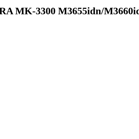
A MK-3300 M3655idn/M3660id