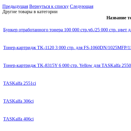
Предыдущая
Вернуться к списку
Следующая
Другие товары в категории
Название т
Бункер отработанного тонера 100 000 стр.чб./25 000 стр. цвет д
Тонер-картридж TK-1120 3 000 стр. для FS-1060DN/1025MFP/
Тонер-картридж TK-8315Y 6 000 стр. Yellow для TASKalfa 2550
TASKalfa 2551ci
TASKalfa 306ci
TASKalfa 406ci