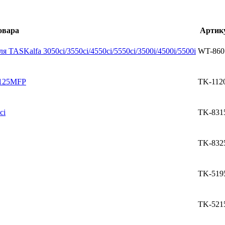
овара
Артик
ля TASKalfa 3050ci/3550ci/4550ci/5550ci/3500i/4500i/5500i
WT-860
1125MFP
TK-112
ci
TK-831
TK-832
TK-519
TK-521