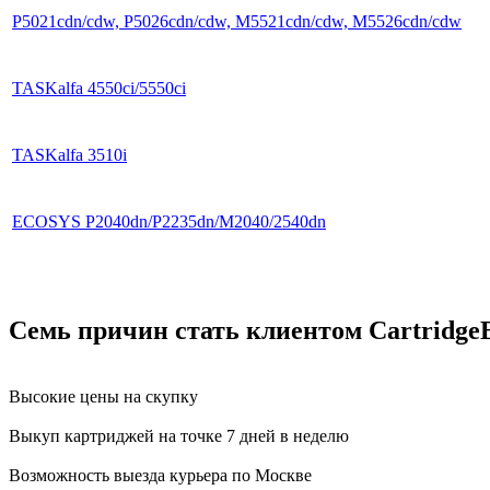
P5021cdn/cdw, P5026cdn/cdw, M5521cdn/cdw, M5526cdn/cdw
TASKalfa 4550ci/5550ci
TASKalfa 3510i
ECOSYS P2040dn/P2235dn/M2040/2540dn
Семь причин стать клиентом Cartridge
Высокие цены на скупку
Выкуп картриджей на точке 7 дней в неделю
Возможность выезда курьера по Москве