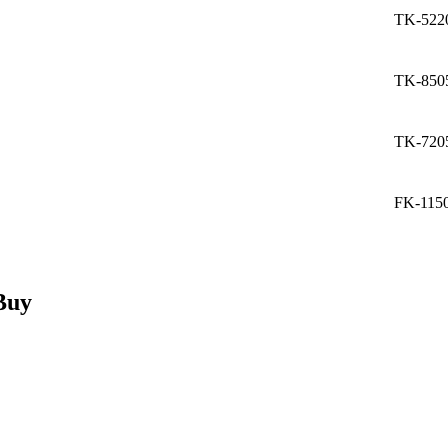
TK-522
TK-850
TK-720
FK-115
Buy