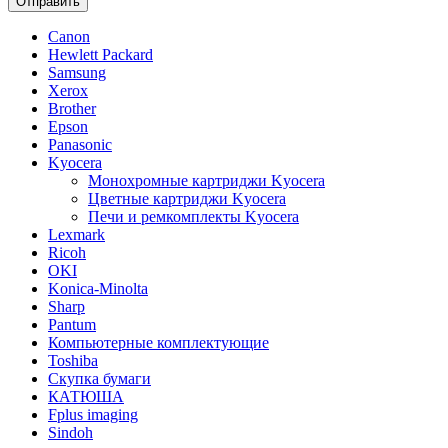
Отправить
Canon
Hewlett Packard
Samsung
Xerox
Brother
Epson
Panasonic
Kyocera
Монохромные картриджи Kyocera
Цветные картриджи Kyocera
Печи и ремкомплекты Kyocera
Lexmark
Ricoh
OKI
Konica-Minolta
Sharp
Pantum
Компьютерные комплектующие
Toshiba
Скупка бумаги
КАТЮША
Fplus imaging
Sindoh