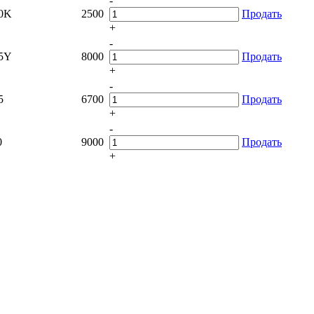
-
0K
2500
Продать
+
-
5Y
8000
Продать
+
-
5
6700
Продать
+
-
0
9000
Продать
+