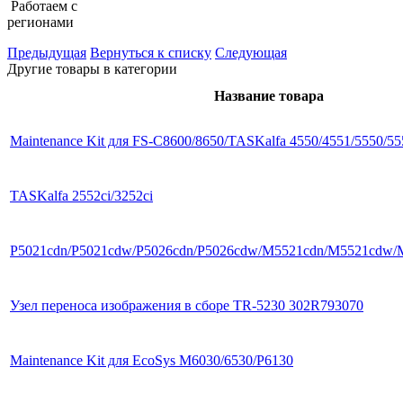
Работаем с
регионами
Предыдущая
Вернуться к списку
Следующая
Другие товары в категории
Название товара
Maintenance Kit для FS-C8600/8650/TASKalfa 4550/4551/5550/55
TASKalfa 2552ci/3252ci
P5021cdn/P5021cdw/P5026cdn/P5026cdw/M5521cdn/M5521cdw
Узел переноса изображения в сборе TR-5230 302R793070
Maintenance Kit для EcoSys M6030/6530/P6130