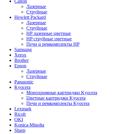
Canon
Лазерные
Струйные
Hewlett Packard
Лазерные
Струйные
HP лазерные цветные
HP струйные цветные
Печи и ремкомплекты HP
Samsung
Xerox
Brother
Epson
Лазерные
Струйные
Panasonic
Kyocera
Монохромные картриджи Kyocera
Цветные картриджи Kyocera
Печи и ремкомплекты Kyocera
Lexmark
Ricoh
OKI
Konica-Minolta
Sharp