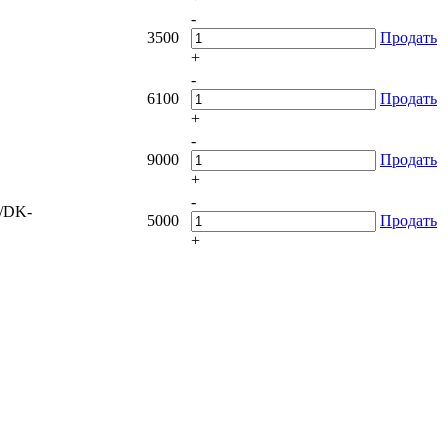
-
3500
Продать
+
-
6100
Продать
+
-
9000
Продать
+
-
/DK-
5000
Продать
+