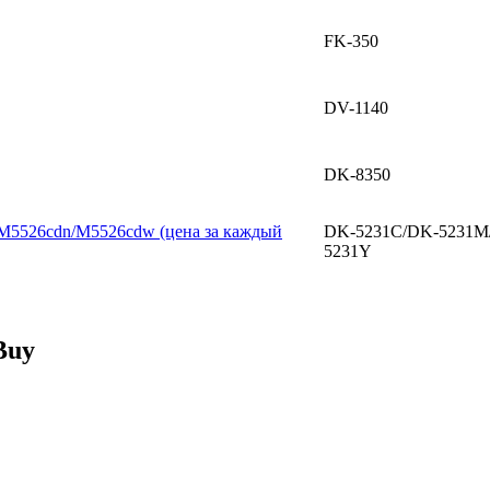
FK-350
DV-1140
DK-8350
M5526cdn/M5526cdw (цена за каждый
DK-5231C/DK-5231M
5231Y
Buy