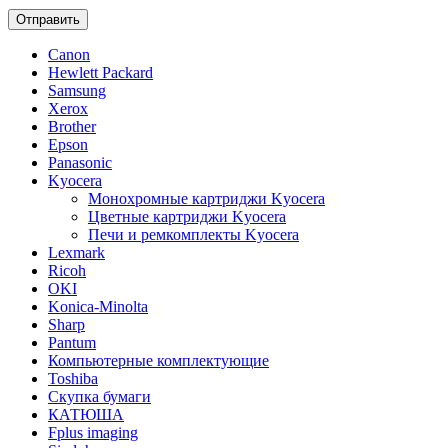
Отправить
Canon
Hewlett Packard
Samsung
Xerox
Brother
Epson
Panasonic
Kyocera
Монохромные картриджи Kyocera
Цветные картриджи Kyocera
Печи и ремкомплекты Kyocera
Lexmark
Ricoh
OKI
Konica-Minolta
Sharp
Pantum
Компьютерные комплектующие
Toshiba
Скупка бумаги
КАТЮША
Fplus imaging