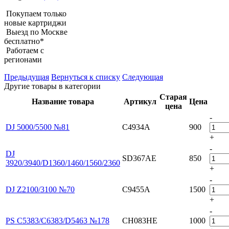
Покупаем только
новые картриджи
Выезд по Москве
бесплатно*
Работаем с
регионами
Предыдущая
Вернуться к списку
Следующая
Другие товары в категории
Старая
Название товара
Артикул
Цена
цена
-
DJ 5000/5500 №81
C4934A
900
+
-
DJ
SD367AE
850
3920/3940/D1360/1460/1560/2360
+
-
DJ Z2100/3100 №70
C9455A
1500
+
-
PS C5383/C6383/D5463 №178
CH083HE
1000