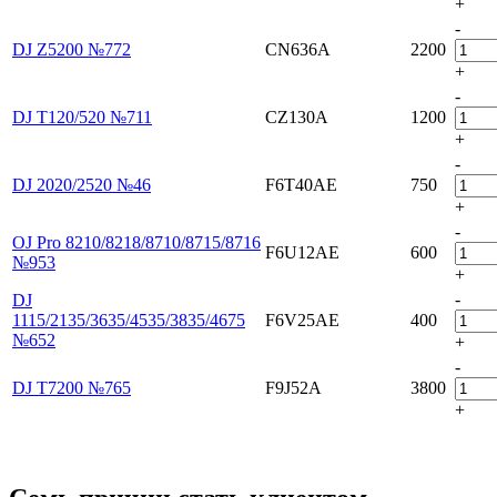
+
-
DJ Z5200 №772
CN636A
2200
+
-
DJ T120/520 №711
CZ130A
1200
+
-
DJ 2020/2520 №46
F6T40AE
750
+
-
OJ Pro 8210/8218/8710/8715/8716
F6U12AE
600
№953
+
-
DJ
1115/2135/3635/4535/3835/4675
F6V25AE
400
№652
+
-
DJ Т7200 №765
F9J52A
3800
+