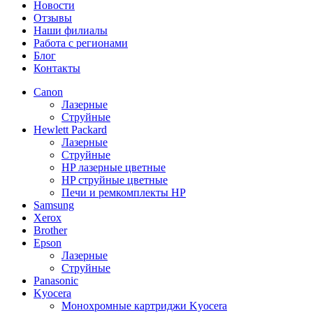
Новости
Отзывы
Наши филиалы
Работа с регионами
Блог
Контакты
Canon
Лазерные
Струйные
Hewlett Packard
Лазерные
Струйные
HP лазерные цветные
HP струйные цветные
Печи и ремкомплекты HP
Samsung
Xerox
Brother
Epson
Лазерные
Струйные
Panasonic
Kyocera
Монохромные картриджи Kyocera