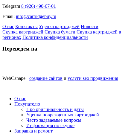
Telegram
8 (926) 490-67-01
Email:
info@cartridgebuy.ru
О нас
Конктакты
Уценка картриджей
Новости
Скупка картриджей
Скупка бумаги
Скупка картриджей в
регионах
Политика конфиденциальности
Переведём на
WebCanape -
создание сайтов
и
услуги seo продвижения
О нас
Покупателю
Про оригинальность и даты
Уценка поврежденных картриджей
Часто задаваемые вопросы
Информация по скупке
Заправка и ремонт