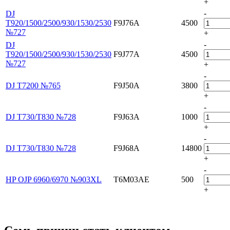
+
-
DJ
T920/1500/2500/930/1530/2530
F9J76A
4500
№727
+
-
DJ
T920/1500/2500/930/1530/2530
F9J77A
4500
№727
+
-
DJ Т7200 №765
F9J50A
3800
+
-
DJ T730/T830 №728
F9J63A
1000
+
-
DJ T730/T830 №728
F9J68A
14800
+
-
HP OJP 6960/6970 №903XL
T6M03AE
500
+