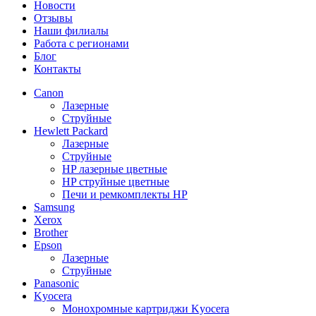
Новости
Отзывы
Наши филиалы
Работа с регионами
Блог
Контакты
Canon
Лазерные
Струйные
Hewlett Packard
Лазерные
Струйные
HP лазерные цветные
HP струйные цветные
Печи и ремкомплекты HP
Samsung
Xerox
Brother
Epson
Лазерные
Струйные
Panasonic
Kyocera
Монохромные картриджи Kyocera