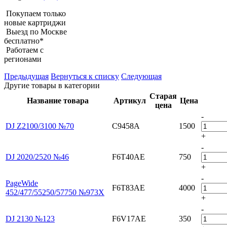
Покупаем только
новые картриджи
Выезд по Москве
бесплатно*
Работаем с
регионами
Предыдущая
Вернуться к списку
Следующая
Другие товары в категории
Старая
Название товара
Артикул
Цена
цена
-
DJ Z2100/3100 №70
C9458A
1500
+
-
DJ 2020/2520 №46
F6T40AE
750
+
-
PageWide
F6T83AE
4000
452/477/55250/57750 №973X
+
-
DJ 2130 №123
F6V17AE
350