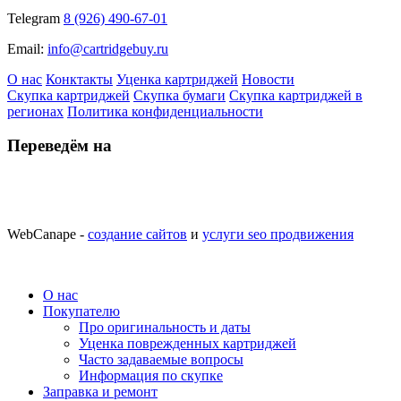
Telegram
8 (926) 490-67-01
Email:
info@cartridgebuy.ru
О нас
Конктакты
Уценка картриджей
Новости
Скупка картриджей
Скупка бумаги
Скупка картриджей в
регионах
Политика конфиденциальности
Переведём на
WebCanape -
создание сайтов
и
услуги seo продвижения
О нас
Покупателю
Про оригинальность и даты
Уценка поврежденных картриджей
Часто задаваемые вопросы
Информация по скупке
Заправка и ремонт