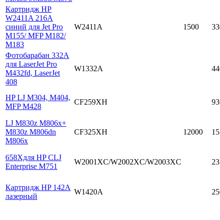
Картридж HP
W2411A 216A
синий для Jet Pro
W2411A
1500
33
M155/ MFP M182/
M183
Фотобарабан 332A
для LaserJet Pro
W1332A
44
M432fd, LaserJet
408
HP LJ M304, M404,
CF259XH
93
MFP M428
LJ M830z M806x+
M830z M806dn
CF325XH
12000
15
M806x
658Xдля HP CLJ
W2001XC/W2002XC/W2003XC
23
Enterprise M751
Картридж HP 142A
W1420A
25
лазерный