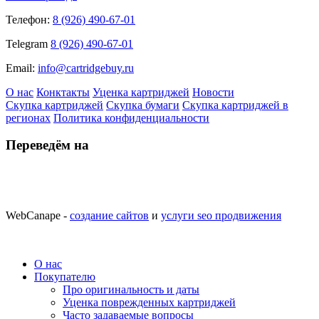
Телефон:
8 (926) 490-67-01
Telegram
8 (926) 490-67-01
Email:
info@cartridgebuy.ru
О нас
Конктакты
Уценка картриджей
Новости
Скупка картриджей
Скупка бумаги
Скупка картриджей в
регионах
Политика конфиденциальности
Переведём на
WebCanape -
создание сайтов
и
услуги seo продвижения
О нас
Покупателю
Про оригинальность и даты
Уценка поврежденных картриджей
Часто задаваемые вопросы