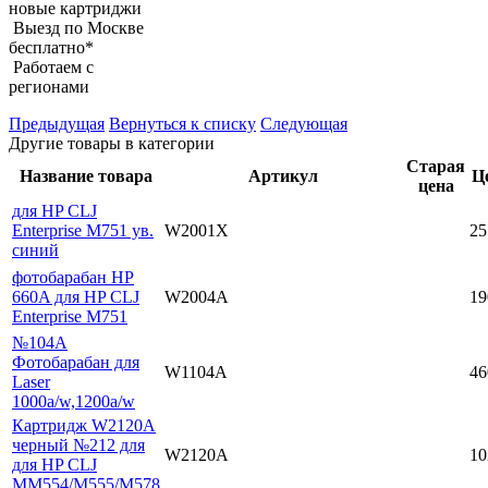
новые картриджи
Выезд по Москве
бесплатно*
Работаем с
регионами
Предыдущая
Вернуться к списку
Следующая
Другие товары в категории
Старая
Название товара
Артикул
Ц
цена
для HP CLJ
Enterprise M751 ув.
W2001X
25
синий
фотобарабан HP
660A для HP CLJ
W2004A
19
Enterprise M751
№104A
Фотобарабан для
W1104A
46
Laser
1000a/w,1200a/w
Картридж W2120A
черный №212 для
W2120A
10
для HP CLJ
MM554/M555/M578