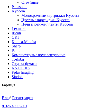
Струйные
Panasonic
Kyocera
Монохромные картриджи Kyocera
Цветные картриджи Kyocera
Печи и ремкомплекты Kyocera
Lexmark
Ricoh
OKI
Konica-Minolta
Sharp
Pantum
Компьютерные комплектующие
Toshiba
Скупка бумаги
КАТЮША
Fplus imaging
Sindoh
Барнаул
Вход
\
Регистрация
8 926 490 67 01