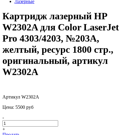
Лазерные
Картридж лазерный HP
W2302A для Color LaserJet
Pro 4303/4203, №203A,
желтый, ресурс 1800 стр.,
оригинальный, артикул
W2302A
Артикул W2302A
Цена:
5500
pуб
-
+
Продать