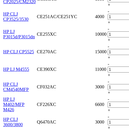
CP2025/CM2320
+
-
HP CLJ
CE251AC/CE251YC
4000
CP3525/3530
+
-
HP LJ
CE255XC
10000
P3015d/P3015dn
+
-
HP CLJ CP5525
CE270AC
15000
+
-
HP LJ M4555
CE390XC
11000
+
-
HP CLJ
CF032AC
3000
CM4540MFP
+
-
HP LJ
M402/MFP
CF226XC
6600
M426
+
-
HP CLJ
Q6470AC
3000
3600/3800
+