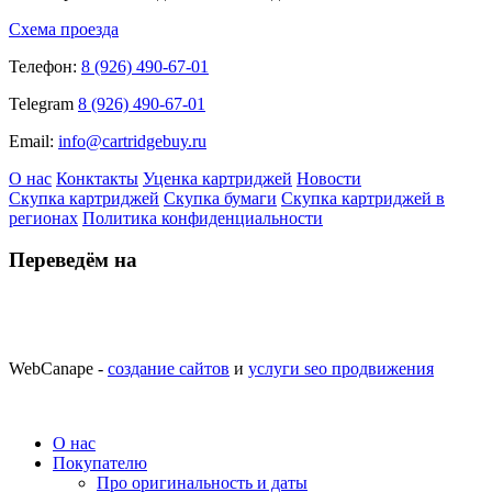
Схема проезда
Телефон:
8 (926) 490-67-01
Telegram
8 (926) 490-67-01
Email:
info@cartridgebuy.ru
О нас
Конктакты
Уценка картриджей
Новости
Скупка картриджей
Скупка бумаги
Скупка картриджей в
регионах
Политика конфиденциальности
Переведём на
WebCanape -
создание сайтов
и
услуги seo продвижения
О нас
Покупателю
Про оригинальность и даты