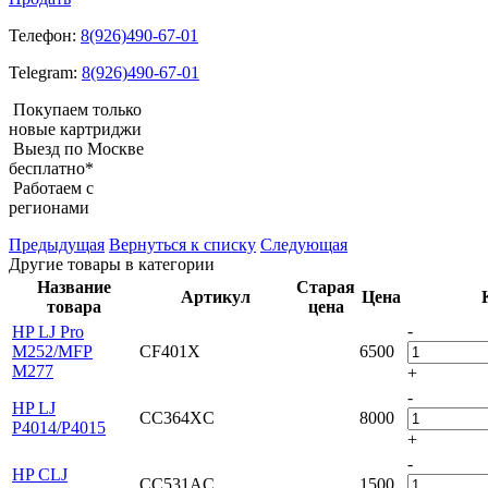
Телефон:
8(926)490-67-01
Telegram:
8(926)490-67-01
Покупаем только
новые картриджи
Выезд по Москве
бесплатно*
Работаем с
регионами
Предыдущая
Вернуться к списку
Следующая
Другие товары в категории
Название
Старая
Артикул
Цена
товара
цена
-
HP LJ Pro
M252/MFP
CF401X
6500
M277
+
-
HP LJ
CC364XC
8000
P4014/P4015
+
-
HP CLJ
CC531AC
1500