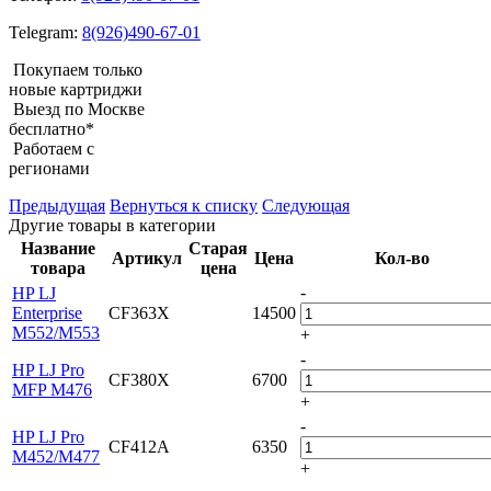
Telegram:
8(926)490-67-01
Покупаем только
новые картриджи
Выезд по Москве
бесплатно*
Работаем с
регионами
Предыдущая
Вернуться к списку
Следующая
Другие товары в категории
Название
Старая
Артикул
Цена
Кол-во
товара
цена
-
HP LJ
Enterprise
CF363X
14500
M552/M553
+
-
HP LJ Pro
CF380X
6700
MFP M476
+
-
HP LJ Pro
CF412A
6350
M452/M477
+