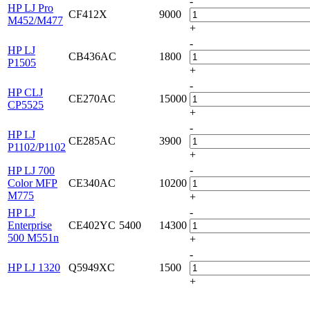
-
HP LJ Pro
CF412X
9000
M452/M477
+
-
HP LJ
CB436AC
1800
P1505
+
-
HP CLJ
CE270AC
15000
CP5525
+
-
HP LJ
CE285AC
3900
P1102/P1102
+
-
HP LJ 700
Color MFP
CE340AC
10200
M775
+
-
HP LJ
Enterprise
CE402YC
5400
14300
500 M551n
+
-
HP LJ 1320
Q5949XC
1500
+