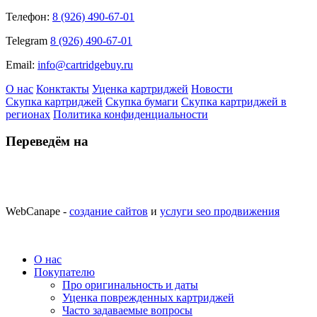
Телефон:
8 (926) 490-67-01
Telegram
8 (926) 490-67-01
Email:
info@cartridgebuy.ru
О нас
Конктакты
Уценка картриджей
Новости
Скупка картриджей
Скупка бумаги
Скупка картриджей в
регионах
Политика конфиденциальности
Переведём на
WebCanape -
создание сайтов
и
услуги seo продвижения
О нас
Покупателю
Про оригинальность и даты
Уценка поврежденных картриджей
Часто задаваемые вопросы