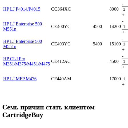
-
HP LJ P4014/P4015
CC364XC
8000
+
-
HP LJ Enterprise 500
CE400YC
4500
14200
M551n
+
-
HP LJ Enterprise 500
CE403YC
5400
15100
M551n
+
-
HP CLJ Pro
CE412AC
4500
M351/M375/M451/M475
+
-
HP LJ MFP M476
CF440AM
17000
+
Семь причин стать клиентом
CartridgeBuy