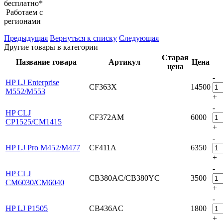
бесплатно*
Работаем с
регионами
Предыдущая
Вернуться к списку
Следующая
Другие товары в категории
Старая
Название товара
Артикул
Цена
цена
-
HP LJ Enterprise
CF363X
14500
M552/M553
+
-
HP CLJ
CF372AM
6000
CP1525/CM1415
+
-
HP LJ Pro M452/M477
CF411A
6350
+
-
HP CLJ
CB380AC/CB380YC
3500
CM6030/CM6040
+
-
HP LJ P1505
CB436AC
1800
+