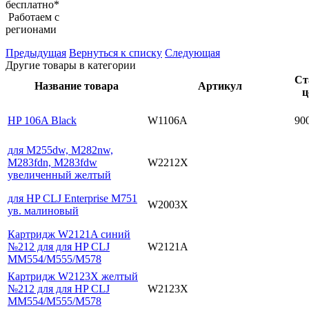
бесплатно*
Работаем с
регионами
Предыдущая
Вернуться к списку
Следующая
Другие товары в категории
Ст
Название товара
Артикул
ц
HP 106A Black
W1106A
90
для M255dw, M282nw,
M283fdn, M283fdw
W2212X
увеличенный желтый
для HP CLJ Enterprise M751
W2003X
ув. малиновый
Картридж W2121A синий
№212 для для HP CLJ
W2121A
MM554/M555/M578
Картридж W2123X желтый
№212 для для HP CLJ
W2123X
MM554/M555/M578