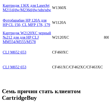
Картридж 136X для LaserJet
W1360X
M211d/dw/M236d/dw/sdn/sdw
Фотобарабан HP 120A для
W1120A
HP CL 150, CL MFP 178, 179
Картридж W2120XC черный
№212 для для HP CLJ
W2120XC
80
MM554/M555/M578
CLJ M652 653
CF460XC
CLJ M652 653
CF461XC/CF462XC/CF463XC
Семь причин стать клиентом
CartridgeBuy