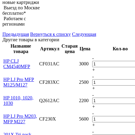
новые картриджи
Выезд по Москве
бесплатно*
Работаем с
регионами
Предыдущая
Вернуться к списку
Следующая
Другие товары в категории
Название
Старая
Артикул
Цена
Кол-во
товара
цена
-
HP CLJ
CF031AC
3000
CM4540MFP
+
-
HP LJ Pro MFP
CF283XC
2500
M125/M127
+
-
HP 1010, 1020,
Q2612AC
2200
1030
+
-
HP LJ Pro M203,
CF230X
5600
MFP M227
+
-
201X Tri-pack