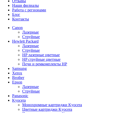
Отзывы
Наши филиалы
Работа с регионами
Блог
Контакты
Canon
Лазерные
Струйные
Hewlett Packard
Лазерные
Струйные
HP лазерные цветные
HP струйные цветные
Печи и ремкомплекты HP
Samsung
Xerox
Brother
Epson
Лазерные
Струйные
Panasonic
Kyocera
Монохромные картриджи Kyocera
Цветные картриджи Kyocera