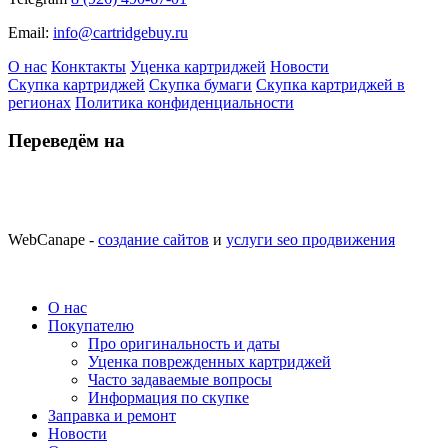
Email:
info@cartridgebuy.ru
О нас
Конктакты
Уценка картриджей
Новости
Скупка картриджей
Скупка бумаги
Скупка картриджей в
регионах
Политика конфиденциальности
Переведём на
WebCanape -
создание сайтов
и
услуги seo продвижения
О нас
Покупателю
Про оригинальность и даты
Уценка поврежденных картриджей
Часто задаваемые вопросы
Информация по скупке
Заправка и ремонт
Новости