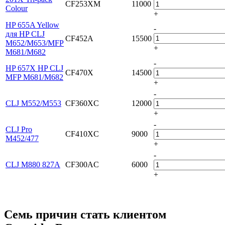
CF253XM
11000
Colour
+
HP 655A Yellow
-
для HP CLJ
CF452A
15500
M652/M653/MFP
+
M681/M682
-
HP 657X HP CLJ
CF470X
14500
MFP M681/M682
+
-
CLJ M552/M553
CF360XC
12000
+
-
CLJ Pro
CF410XC
9000
M452/477
+
-
CLJ M880 827A
CF300AC
6000
+
Семь причин стать клиентом